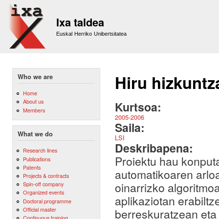
Sk
m
Ixa taldea
co
Euskal Herriko Unibertsitatea
Hiru hizkuntz
Who we are
Home
About us
Kurtsoa:
Members
2005-2006
Saila:
What we do
LSI
Deskribapena:
Research lines
Proiektu hau konputa
Publications
Patents
automatikoaren arlo
Projects & contracts
oinarrizko algoritmoa
Spin-off company
Organized events
aplikaziotan erabilt
Doctoral programme
Official master
berreskuratzean eta 
Continuous training