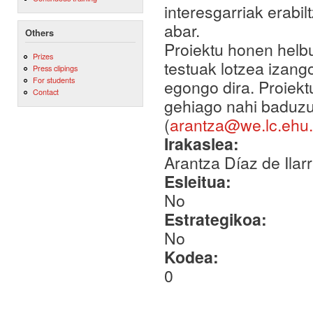
interesgarriak erabil
abar.
Others
Proiektu honen helb
Prizes
testuak lotzea izang
Press clipings
For students
egongo dira. Proiek
Contact
gehiago nahi baduzu 
(
arantza@we.lc.ehu
Irakaslea:
Arantza Díaz de Ilar
Esleitua:
No
Estrategikoa:
No
Kodea:
0