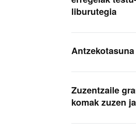
liburutegia
Antzekotasuna 
Zuzentzaile gr
komak zuzen ja