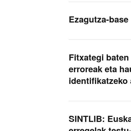
Ezagutza-base 
Fitxategi baten
erroreak eta h
identifikatzeko
SINTLIB: Euska
erregelak test