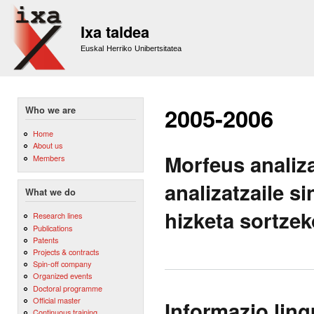
Sk
m
Ixa taldea
co
Euskal Herriko Unibertsitatea
2005-2006
Who we are
Home
About us
Morfeus analiza
Members
analizatzaile si
What we do
hizketa sortze
Research lines
Publications
Patents
Projects & contracts
Spin-off company
Organized events
Doctoral programme
Official master
Informazio ling
Continuous training