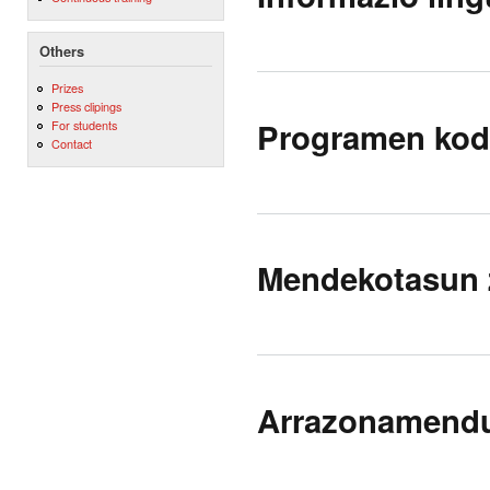
Others
Prizes
Press clipings
Programen kode
For students
Contact
Mendekotasun z
Arrazonamendua 