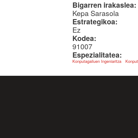
Bigarren irakaslea
Kepa Sarasola
Estrategikoa:
Ez
Kodea:
91007
Espezialitatea:
Konputagailuen Ingeniaritza
Konput