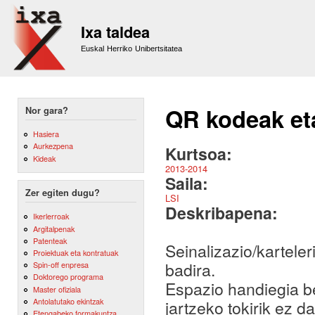
Sk
m
Ixa taldea
co
Euskal Herriko Unibertsitatea
QR kodeak eta
Nor gara?
Hasiera
Aurkezpena
Kurtsoa:
Kideak
2013-2014
Saila:
Zer egiten dugu?
LSI
Deskribapena:
Ikerlerroak
Argitalpenak
Patenteak
Seinalizazio/karteler
Proiektuak eta kontratuak
badira.
Spin-off enpresa
Doktorego programa
Espazio handiegia b
Master ofiziala
Antolatutako ekintzak
jartzeko tokirik ez d
Etengabeko formakuntza