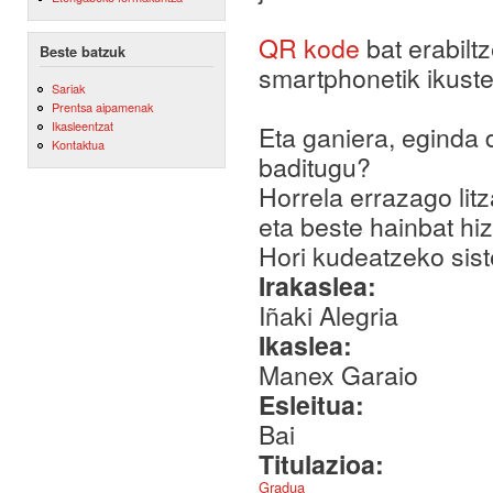
QR kode
bat erabilt
Beste batzuk
smartphonetik ikust
Sariak
Prentsa aipamenak
Ikasleentzat
Eta ganiera, eginda 
Kontaktua
baditugu?
Horrela errazago lit
eta beste hainbat h
Hori kudeatzeko sist
Irakaslea:
Iñaki Alegria
Ikaslea:
Manex Garaio
Esleitua:
Bai
Titulazioa:
Gradua