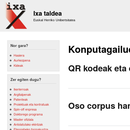
Sk
m
Ixa taldea
co
Euskal Herriko Unibertsitatea
Konputagailue
Nor gara?
Hasiera
Aurkezpena
QR kodeak eta 
Kideak
Zer egiten dugu?
Ikerlerroak
Argitalpenak
Patenteak
Oso corpus han
Proiektuak eta kontratuak
Spin-off enpresa
Doktorego programa
Master ofiziala
Antolatutako ekintzak
Etengabeko formakuntza