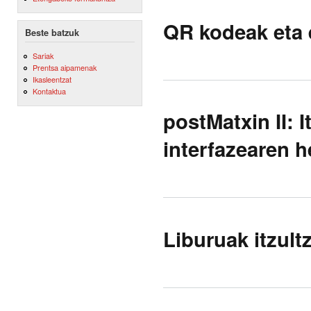
QR kodeak eta 
Beste batzuk
Sariak
Prentsa aipamenak
Ikasleentzat
Kontaktua
postMatxin II: 
interfazearen 
Liburuak itzult