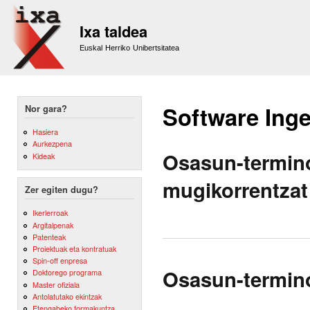
Sk
m
Ixa taldea
co
Euskal Herriko Unibertsitatea
Software Inge
Nor gara?
Hasiera
Aurkezpena
Osasun-termin
Kideak
mugikorrentzat
Zer egiten dugu?
Ikerlerroak
Argitalpenak
Patenteak
Proiektuak eta kontratuak
Spin-off enpresa
Osasun-termino
Doktorego programa
Master ofiziala
Antolatutako ekintzak
Etengabeko formakuntza