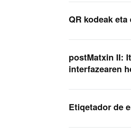
QR kodeak eta 
postMatxin II: 
interfazearen 
Etiqetador de 