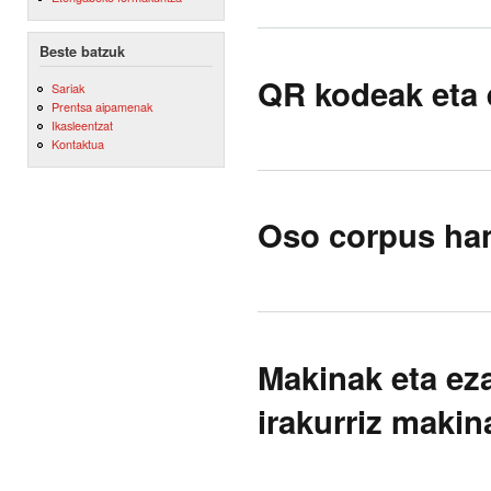
Beste batzuk
QR kodeak eta 
Sariak
Prentsa aipamenak
Ikasleentzat
Kontaktua
Oso corpus han
Makinak eta ez
irakurriz makin