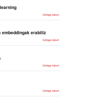
automatikoa -
ri buruz
learning
Multi-label
Gehiago irakurri
classification
of medical
documents
with deep
learning -ri
buruz
a embeddingak erabiliz
Tekniko
Gehiago irakurri
medikuen
arteko
erlazioen
erauzketa
automatikoa
embeddingak
a
erabiliz -ri
buruz
Termino
Gehiago irakurri
medikuen
arteko
antzekotasun
neurrien
azterketa -ri
buruz
Text
Gehiago irakurri
similarity
between
medical
terms -ri
buruz