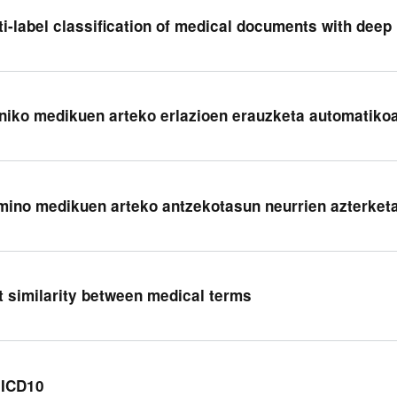
ti-label classification of medical documents with deep 
niko medikuen arteko erlazioen erauzketa automatiko
mino medikuen arteko antzekotasun neurrien azterket
t similarity between medical terms
ICD10