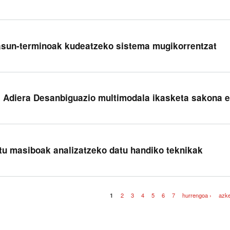
sun-terminoak kudeatzeko sistema mugikorrentzat
z Adiera Desanbiguazio multimodala ikasketa sakona er
tu masiboak analizatzeko datu handiko teknikak
1
2
3
4
5
6
7
hurrengoa ›
azk
iak