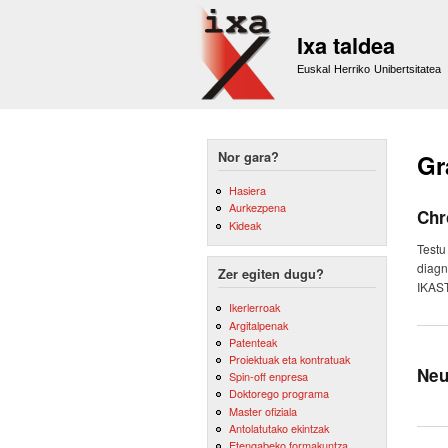
Ixa taldea
Euskal Herriko Unibertsitatea
Nor gara?
Gr
Hasiera
Aurkezpena
Chr
Kideak
Testu
diagn
Zer egiten dugu?
IKAS
Ikerlerroak
Argitalpenak
Patenteak
Proiektuak eta kontratuak
Neu
Spin-off enpresa
Doktorego programa
Master ofiziala
Antolatutako ekintzak
Etengabeko formakuntza