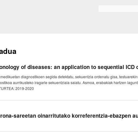
Skip to
main
Bilaketa formularioa
content
adua
onology of diseases: an application to sequential ICD
 medikuetan diagnostikoen segida detektatu, sekuentzia ordenatu gisa, testuarekin
ostikoa aurrikusteko iragarle sekuentziala saiatu. Asmoa, erabakiak hartzen lagunt
TURTEA: 2019-2020
rona-sareetan oinarritutako korreferentzia-ebazpen a