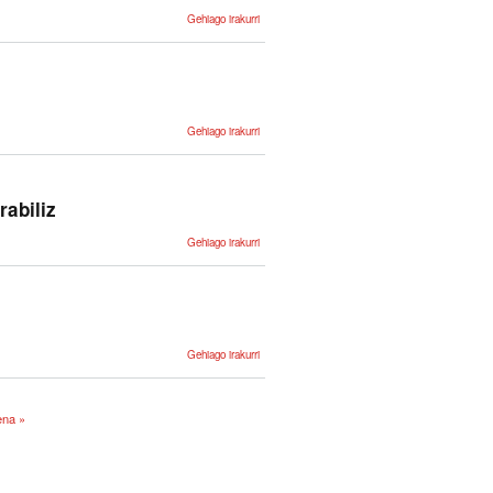
DT2ICD10
Gehiago irakurri
-ri buruz
Osasun-
Gehiago irakurri
terminoak
kudeatzeko
sistema
mugikorrentzat
-ri buruz
abiliz
Hitz Adiera
Gehiago irakurri
Desanbiguazio
multimodala
ikasketa
sakona
erabiliz -ri
buruz
Testu
Gehiago irakurri
masiboak
analizatzeko
datu
handiko
teknikak -ri
ena »
buruz