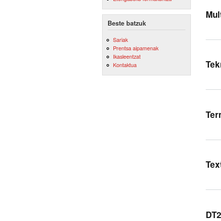
Mul
Beste batzuk
Sariak
Prentsa aipamenak
Ikasleentzat
Tek
Kontaktua
Ter
Tex
DT2