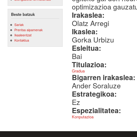
optimizazioa gauzatu
Irakaslea:
Beste batzuk
Olatz Arregi
Sariak
Ikaslea:
Prentsa aipamenak
Ikasleentzat
Gorka Urbizu
Kontaktua
Esleitua:
Bai
Titulazioa:
Gradua
Bigarren irakaslea
Ander Soraluze
Estrategikoa:
Ez
Espezialitatea:
Konputazioa