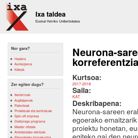
Sk
m
Ixa taldea
co
Euskal Herriko Unibertsitatea
Neurona-saree
Nor gara?
korreferentzi
Hasiera
Aurkezpena
Kideak
Kurtsoa:
2017-2018
Zer egiten dugu?
Saila:
Ikerlerroak
KAT
Argitalpenak
Deskribapena:
Patenteak
Neurona-sareen erabi
Proiektuak eta kontratuak
Spin-off enpresa
egoerako emaitzarik
Doktorego programa
proiektu honetan, e
Master ofiziala
Antolatutako ekintzak
egiteko gai den neur
Etengabeko formakuntza