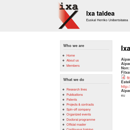
Ixa taldea
Euskal Herriko Unibertsitatea
Who we are
Ix
Home
Aipa
About us
Aipa
Members
Non
Fitx
fi
What we do
Este
http:
Research lines
Aipa
Publications
eu
Patents
Projects & contracts
Spin-off company
Organized events
Doctoral programme
Official master
Continuous training