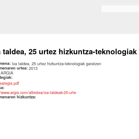
Skip to
main
Search form
content
a taldea, 25 urtez hizkuntza-teknologiak
mena:
Ixa taldea, 25 urtez hizkuntza-teknologiak garatzen
menaren urtea:
2013
:
ARGIA
ategiak:
txategia.pdf
ka:
//www.argia.com/albistea/ixa-taldeak-25-urte
menaren hizkuntza: