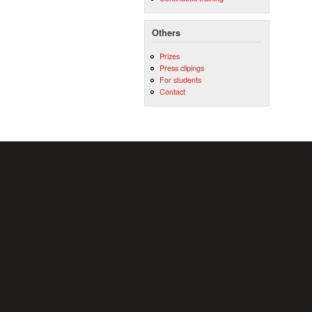
Others
Prizes
Press clipings
For students
Contact