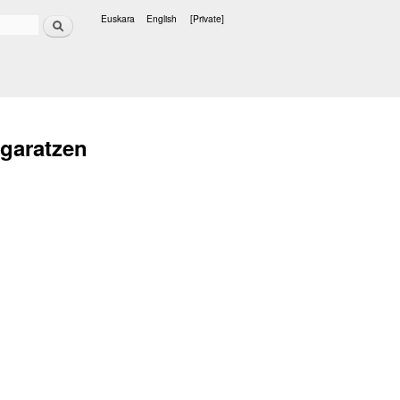
Search
Euskara
English
[Private]
Languages
 garatzen