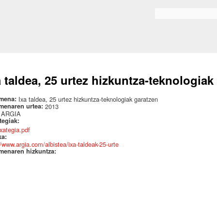
Skip to
main
Bilaketa formularioa
content
a taldea, 25 urtez hizkuntza-teknologiak
mena:
Ixa taldea, 25 urtez hizkuntza-teknologiak garatzen
menaren urtea:
2013
:
ARGIA
ategiak:
txategia.pdf
ka:
//www.argia.com/albistea/ixa-taldeak-25-urte
menaren hizkuntza: