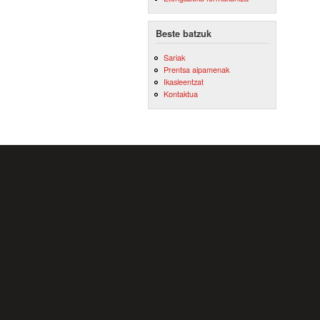
Beste batzuk
Sariak
Prentsa aipamenak
Ikasleentzat
Kontaktua