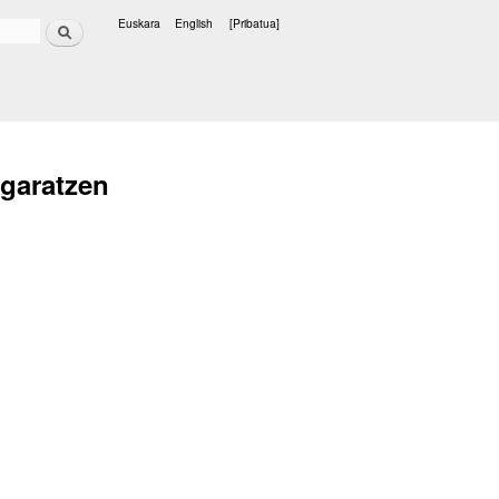
Bilatu
Euskara
English
[Pribatua]
Hizkuntzak
 garatzen