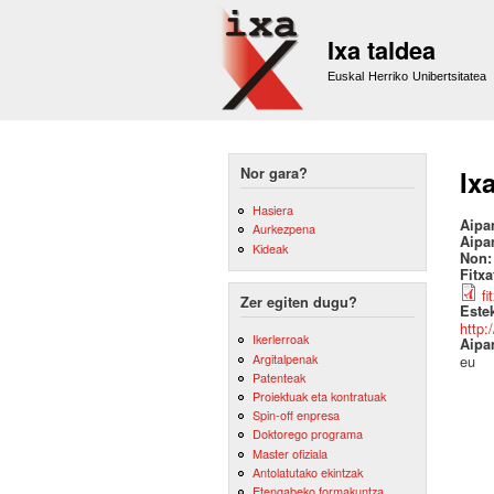
Ixa taldea
Euskal Herriko Unibertsitatea
Nor gara?
Ix
Hasiera
Aipa
Aurkezpena
Aipa
Kideak
Non
Fitx
fi
Zer egiten dugu?
Este
http:
Ikerlerroak
Aipa
Argitalpenak
eu
Patenteak
Proiektuak eta kontratuak
Spin-off enpresa
Doktorego programa
Master ofiziala
Antolatutako ekintzak
Etengabeko formakuntza