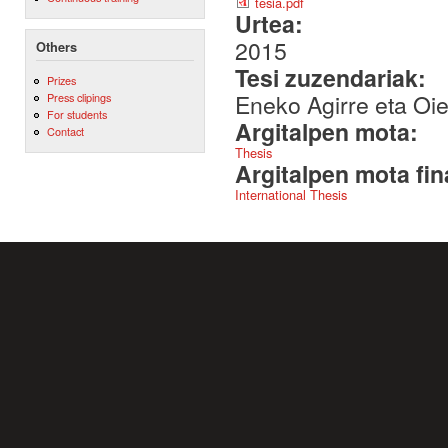
tesia.pdf
Urtea:
2015
Others
Tesi zuzendariak:
Prizes
Eneko Agirre eta Oie
Press clipings
For students
Argitalpen mota:
Contact
Thesis
Argitalpen mota fin
International Thesis