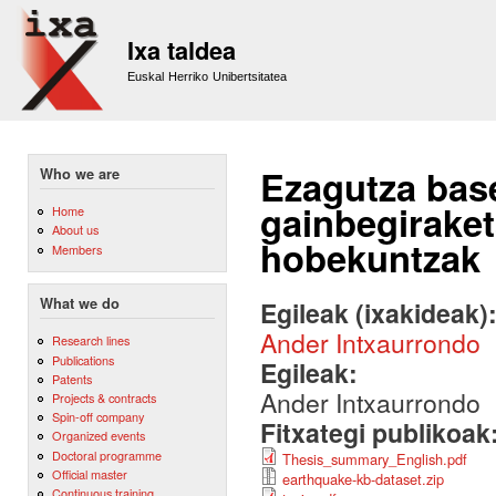
Sk
m
Ixa taldea
co
Euskal Herriko Unibertsitatea
Ezagutza bas
Who we are
gainbegiraket
Home
About us
hobekuntzak
Members
What we do
Egileak (ixakideak)
Ander Intxaurrondo
Research lines
Publications
Egileak:
Patents
Ander Intxaurrondo
Projects & contracts
Spin-off company
Fitxategi publikoak
Organized events
Doctoral programme
Thesis_summary_English.pdf
Official master
earthquake-kb-dataset.zip
Continuous training