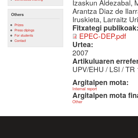
Izaskun Aldezabal, M
Arantza Diaz de Ilar
Others
Iruskieta, Larraitz Ur
Prizes
Fitxategi publikoak
Press clipings
EPEC-DEP.pdf
For students
Contact
Urtea:
2007
Artikuluaren errefe
UPV/EHU / LSI / TR
Argitalpen mota:
Internal report
Argitalpen mota fin
Other