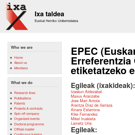
Sk
m
Ixa taldea
co
Euskal Herriko Unibertsitatea
EPEC (Euska
Who we are
Erreferentzia
Home
About us
etiketatzeko 
Members
What we do
Egileak (ixakideak)
Izaskun Aldezabal
Research lines
Maxux Aranzabe
Publications
Jose Mari Arriola
Patents
Arantza Díaz de Ilarraza
Projects & contracts
Ainara Estarrona
Spin-off company
Kike Fernandez
Mikel Iruskieta
Organized events
Larraitz Uria
Doctoral programme
Egileak:
Official master
Continuous training