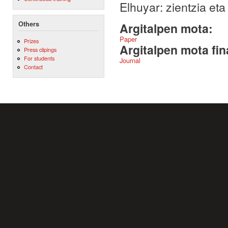
Elhuyar: zientzia eta 
Others
Argitalpen mota:
Paper
Prizes
Argitalpen mota fin
Press clipings
For students
Journal
Contact