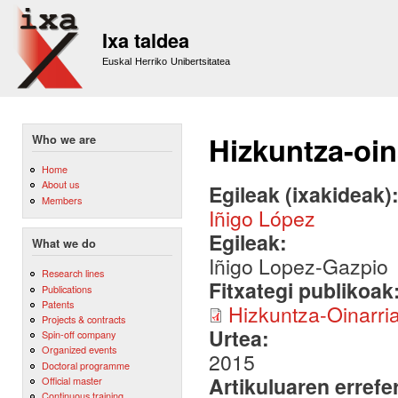
Sk
m
Ixa taldea
co
Euskal Herriko Unibertsitatea
Hizkuntza-oin
Who we are
Home
About us
Egileak (ixakideak)
Members
Iñigo López
Egileak:
What we do
Iñigo Lopez-Gazpio
Research lines
Fitxategi publikoak
Publications
Patents
Hizkuntza-Oinarri
Projects & contracts
Urtea:
Spin-off company
Organized events
2015
Doctoral programme
Artikuluaren errefe
Official master
Continuous training