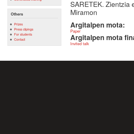
SARETEK. Zientzia e
Miramon
Others
Argitalpen mota:
Prizes
Press clipings
Paper
For students
Argitalpen mota fin
Contact
Invited talk