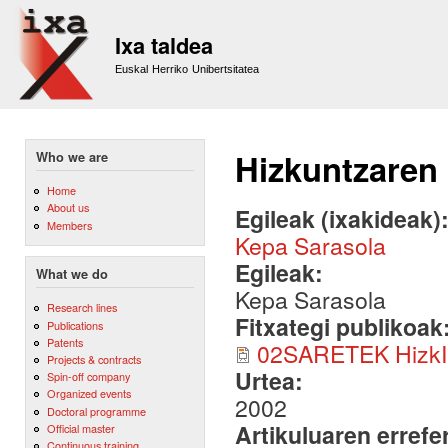
Sk
m
Ixa taldea
co
Euskal Herriko Unibertsitatea
Hizkuntzaren 
Who we are
Home
About us
Egileak (ixakideak)
Members
Kepa Sarasola
Egileak:
What we do
Kepa Sarasola
Research lines
Fitxategi publikoak
Publications
Patents
02SARETEK HizkIn
Projects & contracts
Urtea:
Spin-off company
Organized events
2002
Doctoral programme
Artikuluaren errefe
Official master
Continuous training