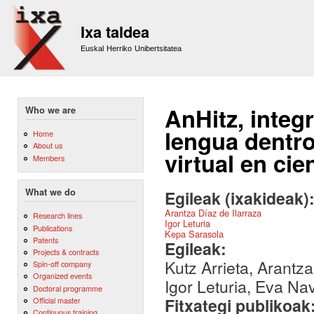
Sk
m
Ixa taldea
co
Euskal Herriko Unibertsitatea
AnHitz, integ
Who we are
lengua dentro
Home
About us
virtual en cie
Members
What we do
Egileak (ixakideak)
Arantza Díaz de Ilarraza
Research lines
Igor Leturia
Publications
Kepa Sarasola
Patents
Egileak:
Projects & contracts
Kutz Arrieta, Arantz
Spin-off company
Organized events
Igor Leturia, Eva Na
Doctoral programme
Fitxategi publikoak
Official master
Continuous training