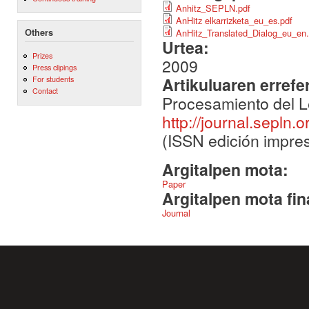
Anhitz_SEPLN.pdf
AnHitz elkarrizketa_eu_es.pdf
Others
AnHitz_Translated_Dialog_eu_en.
Urtea:
Prizes
2009
Press clipings
Artikuluaren errefe
For students
Contact
Procesamiento del L
http://journal.sepln.
(ISSN edición impres
Argitalpen mota:
Paper
Argitalpen mota fin
Journal