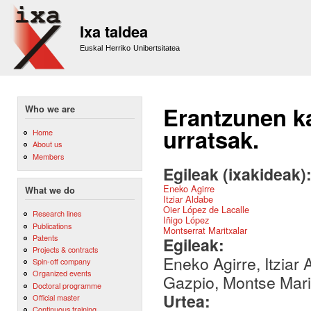
Sk
m
Ixa taldea
co
Euskal Herriko Unibertsitatea
Erantzunen ka
Who we are
urratsak.
Home
About us
Members
Egileak (ixakideak)
Eneko Agirre
What we do
Itziar Aldabe
Oier López de Lacalle
Research lines
Iñigo López
Publications
Montserrat Maritxalar
Patents
Egileak:
Projects & contracts
Eneko Agirre, Itziar
Spin-off company
Organized events
Gazpio, Montse Mari
Doctoral programme
Urtea:
Official master
Continuous training