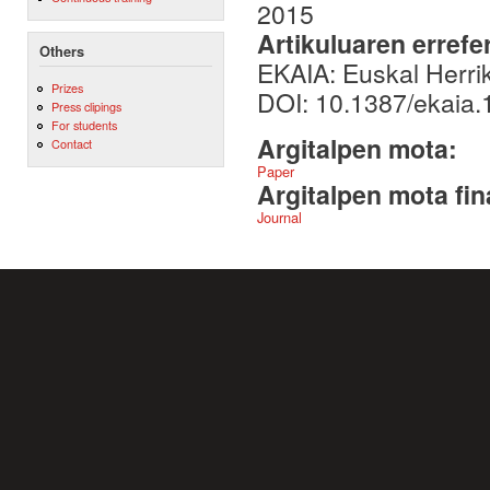
2015
Artikuluaren errefe
Others
EKAIA: Euskal Herriko
Prizes
DOI: 10.1387/ekaia.
Press clipings
For students
Argitalpen mota:
Contact
Paper
Argitalpen mota fin
Journal