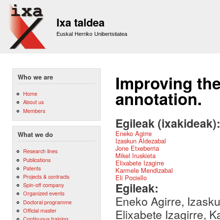
Sk
m
Ixa taldea
co
Euskal Herriko Unibertsitatea
Improving th
Who we are
annotation.
Home
About us
Members
Egileak (ixakideak)
Eneko Agirre
What we do
Izaskun Aldezabal
Jone Etxeberria
Research lines
Mikel Iruskieta
Publications
Elixabete Izagirre
Patents
Karmele Mendizabal
Projects & contracts
Eli Pociello
Egileak:
Spin-off company
Organized events
Eneko Agirre, Izasku
Doctoral programme
Official master
Elixabete Izagirre, K
Continuous training