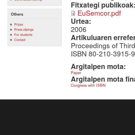
Fitxategi publikoak
EuSemcor.pdf
Others
Urtea:
Prizes
2006
Press clipings
For students
Artikuluaren errefe
Contact
Proceedings of Third
ISBN 80-210-3915-9. 
Argitalpen mota:
Paper
Argitalpen mota fin
Congress with ISBN