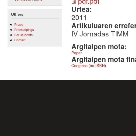
pdf.pdf
Urtea:
Others
2011
Artikuluaren errefe
Prizes
Press clipings
IV Jornadas TIMM
For students
Contact
Argitalpen mota:
Paper
Argitalpen mota fin
Congress (no ISBN)