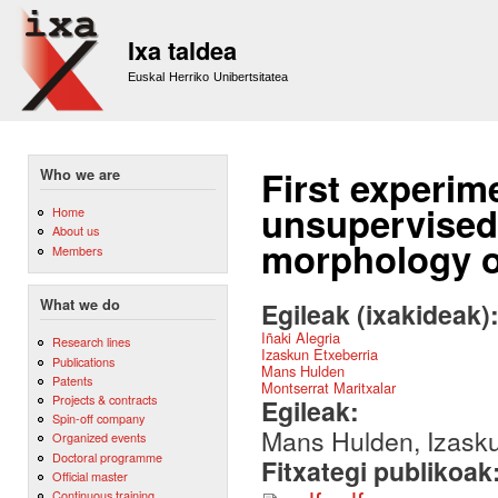
Sk
m
Ixa taldea
co
Euskal Herriko Unibertsitatea
First experim
Who we are
unsupervised
Home
About us
morphology o
Members
What we do
Egileak (ixakideak)
Iñaki Alegria
Research lines
Izaskun Etxeberria
Publications
Mans Hulden
Patents
Montserrat Maritxalar
Projects & contracts
Egileak:
Spin-off company
Mans Hulden, Izaskun
Organized events
Doctoral programme
Fitxategi publikoak
Official master
Continuous training