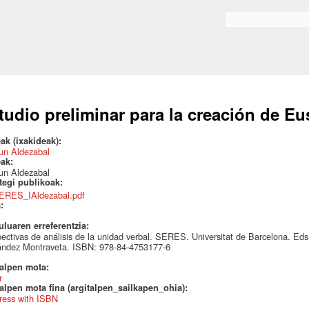
Skip to
main
Search form
content
tudio preliminar para la creación de E
ak (ixakideak):
un Aldezabal
eak:
un Aldezabal
ategi publikoak:
ERES_IAldezabal.pdf
a:
uluaren erreferentzia:
ectivas de análisis de la unidad verbal. SERES. Universitat de Barcelona. Ed
ández Montraveta. ISBN: 978-84-4753177-6
talpen mota:
r
alpen mota fina (argitalpen_sailkapen_ohia):
ress with ISBN