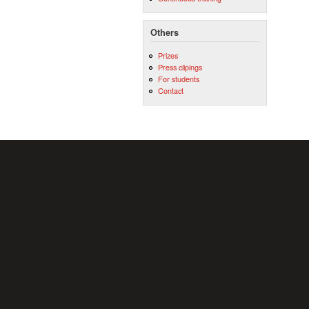
Others
Prizes
Press clipings
For students
Contact