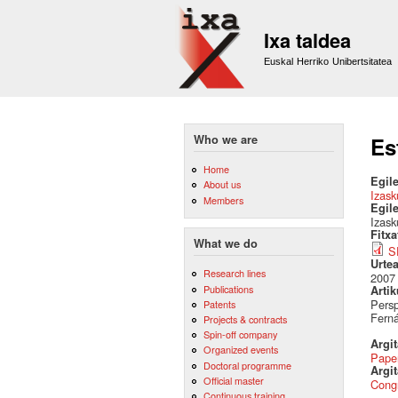
Ixa taldea
Euskal Herriko Unibertsitatea
Who we are
Es
Home
Egile
About us
Izask
Members
Egil
Izask
Fitx
What we do
S
Urte
Research lines
2007
Publications
Artik
Persp
Patents
Fern
Projects & contracts
Spin-off company
Argi
Organized events
Pape
Doctoral programme
Argit
Official master
Cong
Continuous training