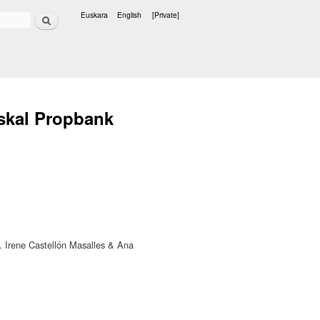
Search
Euskara
English
[Private]
Languages
uskal Propbank
s. Irene Castellón Masalles & Ana