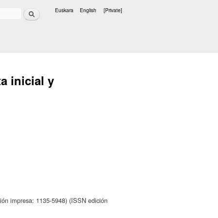
Search
Euskara
English
[Private]
Languages
 inicial y
ión impresa: 1135-5948) (ISSN edición