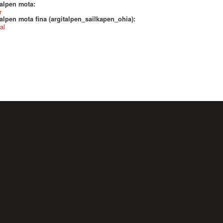
talpen mota:
r
alpen mota fina (argitalpen_sailkapen_ohia):
al