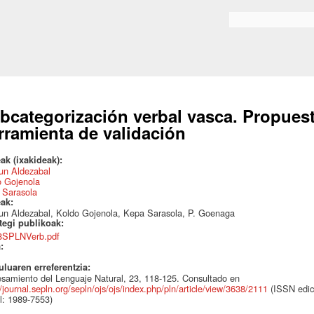
Skip to
main
Search form
content
bcategorización verbal vasca. Propuesta
rramienta de validación
ak (ixakideak):
un Aldezabal
o Gojenola
 Sarasola
eak:
un Aldezabal, Koldo Gojenola, Kepa Sarasola, P. Goenaga
ategi publikoak:
8SPLNVerb.pdf
a:
uluaren erreferentzia:
samiento del Lenguaje Natural, 23, 118-125. Consultado en
//journal.sepln.org/sepln/ojs/ojs/index.php/pln/article/view/3638/2111
(ISSN edic
al: 1989-7553)