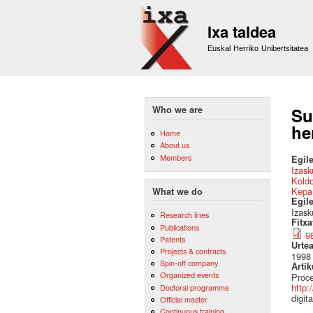
Ixa taldea
Euskal Herriko Unibertsitatea
Who we are
Su
he
Home
About us
Members
Egile
Izask
Kold
Kepa
What we do
Egil
Izask
Research lines
Fitx
Publications
9
Patents
Urte
Projects & contracts
1998
Spin-off company
Artik
Organized events
Proce
http:
Doctoral programme
digit
Official master
Continuous training