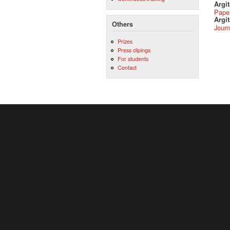
Argi
Pape
Argit
Others
Journ
Prizes
Press clipings
For students
Contact