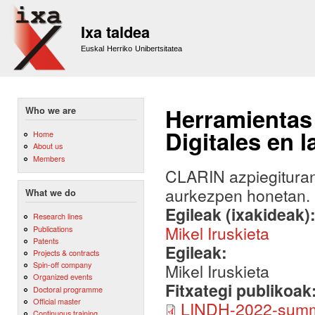
Sk
m
Ixa taldea
co
Euskal Herriko Unibertsitatea
Herramientas
Who we are
Digitales en 
Home
About us
Members
CLARIN azpiegituran
aurkezpen honetan.
What we do
Egileak (ixakideak)
Research lines
Mikel Iruskieta
Publications
Patents
Egileak:
Projects & contracts
Spin-off company
Mikel Iruskieta
Organized events
Fitxategi publikoak
Doctoral programme
Official master
LINDH-2022-summe
Continuous training