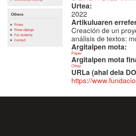
Urtea:
2022
Others
Artikuluaren errefe
Prizes
Creación de un proy
Press clipings
For students
análisis de textos: 
Contact
Argitalpen mota:
Paper
Argitalpen mota fin
Other
URLa (ahal dela DO
https://www.fundacio