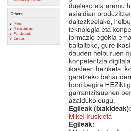
duelako eta eremu h
asialdian produzitz
Others
daitezkeelako, helbu
Prizes
teknologia eta konpet
Press clipings
For students
formazio egokia emat
Contact
baitaiteke, gure ikas
dauden helburuen men
konpetentzia digital
ikasleen heziketa, k
garatzeko behar den 
horri begira HEZikt 
garrantzitsuenen be
azalduko dugu.
Egileak (ixakideak)
Mikel Iruskieta
Egileak: