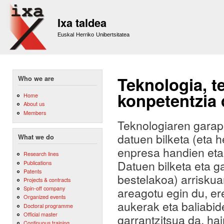
Sk
m
Ixa taldea
co
Euskal Herriko Unibertsitatea
Teknologia, te
Who we are
konpetentzia 
Home
About us
Members
Teknologiaren garap
datuen bilketa (eta h
What we do
enpresa handien eta
Research lines
Datuen bilketa eta ga
Publications
Patents
bestelakoa) arriskuan
Projects & contracts
Spin-off company
areagotu egin du, e
Organized events
aukerak eta baliabid
Doctoral programme
Official master
garrantzitsua da, ha
Continuous training