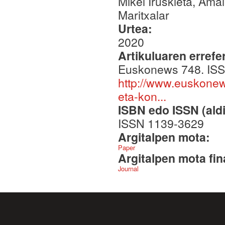
Mikel Iruskieta, Am
Maritxalar
Urtea:
2020
Artikuluaren errefe
Euskonews 748. ISS
http://www.euskonews
eta-kon...
ISBN edo ISSN (aldi
ISSN 1139-3629
Argitalpen mota:
Paper
Argitalpen mota fin
Journal