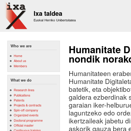
Sk
m
Ixa taldea
co
Euskal Herriko Unibertsitatea
Humanitate Di
Who we are
nondik norak
Home
About us
Members
Humanitateen eraber
Humanitate Digitale
What we do
batetik, eta objektib
Research lines
galdera ezberdinak 
Publications
Patents
garaian iker-helburu
Projects & contracts
Spin-off company
laguntzeko edo orde
Organized events
ikertzaileak jabetu d
Doctoral programme
Official master
askorik gauza bera eg
Continuous training