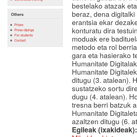
bestelako atazak et
beraz, dena digitalki
Others
erantsia ekar dezake
Prizes
konturatu dira testui
Press clipings
For students
moduak ere badituela
Contact
metodo eta rol berria
gara eta hasierako t
Humanitate Digitalak
Humanitate Digitalek
ditugu (3. atalean). 
sustatzeko sortu dire
dugu (4. atalean). H
tresna berri batzuk 
Humanitate Digitalet
azaltzen ditugu (6. a
Egileak (ixakideak)