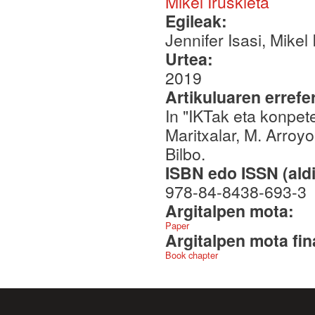
Mikel Iruskieta
Egileak:
Jennifer Isasi, Mikel 
Urtea:
2019
Artikuluaren errefe
In "IKTak eta konpete
Maritxalar, M. Arro
Bilbo.
ISBN edo ISSN (aldi
978-84-8438-693-3
Argitalpen mota:
Paper
Argitalpen mota fin
Book chapter