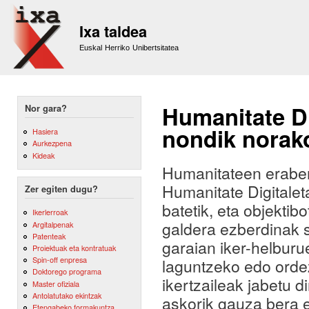
Sk
m
Ixa taldea
co
Euskal Herriko Unibertsitatea
Humanitate Di
Nor gara?
nondik norak
Hasiera
Aurkezpena
Kideak
Humanitateen eraber
Humanitate Digitale
Zer egiten dugu?
batetik, eta objektib
Ikerlerroak
galdera ezberdinak 
Argitalpenak
Patenteak
garaian iker-helburu
Proiektuak eta kontratuak
Spin-off enpresa
laguntzeko edo orde
Doktorego programa
ikertzaileak jabetu d
Master ofiziala
Antolatutako ekintzak
askorik gauza bera eg
Etengabeko formakuntza