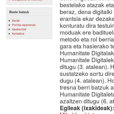
bestelako atazak et
beraz, dena digitalki
Beste batzuk
erantsia ekar dezake
Sariak
konturatu dira testui
Prentsa aipamenak
Ikasleentzat
moduak ere badituela
Kontaktua
metodo eta rol berria
gara eta hasierako t
Humanitate Digitalak
Humanitate Digitalek
ditugu (3. atalean). 
sustatzeko sortu dire
dugu (4. atalean). H
tresna berri batzuk 
Humanitate Digitalet
azaltzen ditugu (6. a
Egileak (ixakideak)