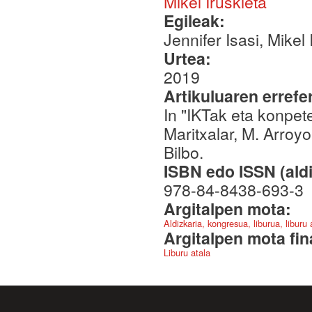
Mikel Iruskieta
Egileak:
Jennifer Isasi, Mikel 
Urtea:
2019
Artikuluaren errefe
In "IKTak eta konpete
Maritxalar, M. Arro
Bilbo.
ISBN edo ISSN (aldi
978-84-8438-693-3
Argitalpen mota:
Aldizkaria, kongresua, liburua, liburu
Argitalpen mota fin
Liburu atala