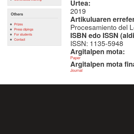
Urtea:
2019
Others
Artikuluaren errefe
Prizes
Procesamiento del Le
Press clipings
ISBN edo ISSN (aldi
For students
Contact
ISSN: 1135-5948
Argitalpen mota:
Paper
Argitalpen mota fin
Journal