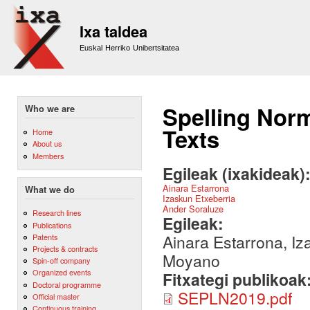
Sk
m
Ixa taldea
co
Euskal Herriko Unibertsitatea
Spelling Norm
Who we are
Texts
Home
About us
Members
Egileak (ixakideak)
Ainara Estarrona
What we do
Izaskun Etxeberria
Ander Soraluze
Research lines
Egileak:
Publications
Ainara Estarrona, Iz
Patents
Projects & contracts
Moyano
Spin-off company
Organized events
Fitxategi publikoak
Doctoral programme
SEPLN2019.pdf
Official master
Continuous training