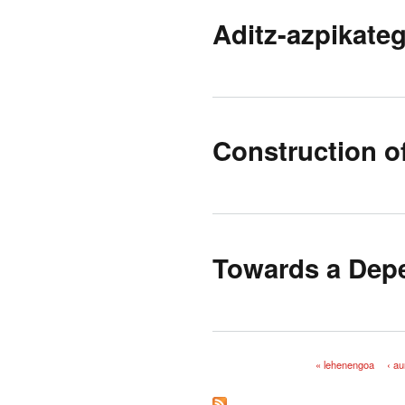
Aditz-azpikateg
Construction 
Towards a Dep
« lehenengoa
‹ a
Orriak