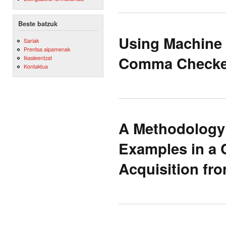
Beste batzuk
Using Machine 
Sariak
Prentsa aipamenak
Comma Checker
Ikasleentzat
Kontaktua
A Methodology 
Examples in a 
Acquisition fro