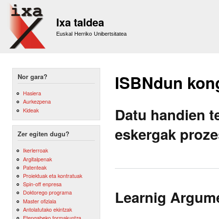
Sk
m
Ixa taldea
co
Euskal Herriko Unibertsitatea
ISBNdun kon
Nor gara?
Hasiera
Aurkezpena
Datu handien te
Kideak
eskergak proze
Zer egiten dugu?
Ikerlerroak
Argitalpenak
Patenteak
Proiektuak eta kontratuak
Spin-off enpresa
Learnig Argume
Doktorego programa
Master ofiziala
Antolatutako ekintzak
Etengabeko formakuntza