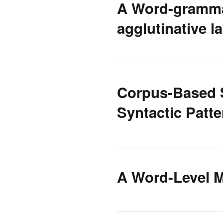
A Word-grammar
agglutinative 
Corpus-Based S
Syntactic Patte
A Word-Level M