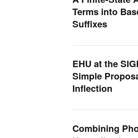
Terms into Bas
Suffixes
EHU at the SI
Simple Propos
Inflection
Combining Pho