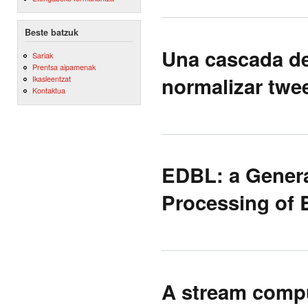
Beste batzuk
Una cascada de
Sariak
Prentsa aipamenak
normalizar twe
Ikasleentzat
Kontaktua
EDBL: a Genera
Processing of
A stream compu