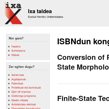
Sk
m
Ixa taldea
co
Euskal Herriko Unibertsitatea
ISBNdun kon
Nor gara?
Hasiera
Aurkezpena
Conversion of 
Kideak
State Morpholo
Zer egiten dugu?
Ikerlerroak
Argitalpenak
Patenteak
Proiektuak eta kontratuak
Spin-off enpresa
Finite-State T
Doktorego programa
Master ofiziala
Antolatutako ekintzak
Etengabeko formakuntza