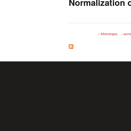
Normalization o
« lehenengoa
‹ aurr
Orriak