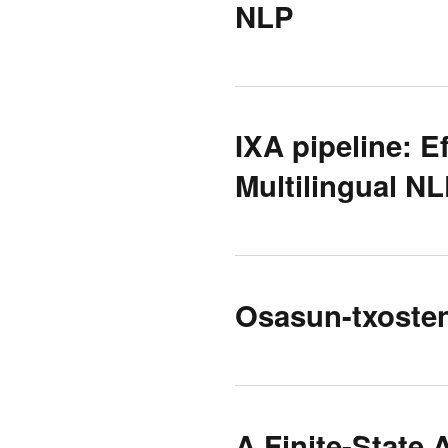
NLP
IXA pipeline: E
Multilingual NL
Osasun-txosten
A Finite-State