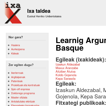
Sk
m
Ixa taldea
co
Euskal Herriko Unibertsitatea
Learnig Argum
Nor gara?
Basque
Hasiera
Aurkezpena
Kideak
Egileak (ixakideak)
Izaskun Aldezabal
Zer egiten dugu?
Maxux Aranzabe
Aitziber Atutxa
Ikerlerroak
Koldo Gojenola
Argitalpenak
Kepa Sarasola
Patenteak
Egileak:
Proiektuak eta kontratuak
Izaskun Aldezabal, M
Spin-off enpresa
Doktorego programa
Gojenola, Kepa Sara
Master ofiziala
Fitxategi publikoak
Antolatutako ekintzak
Etengabeko formakuntza