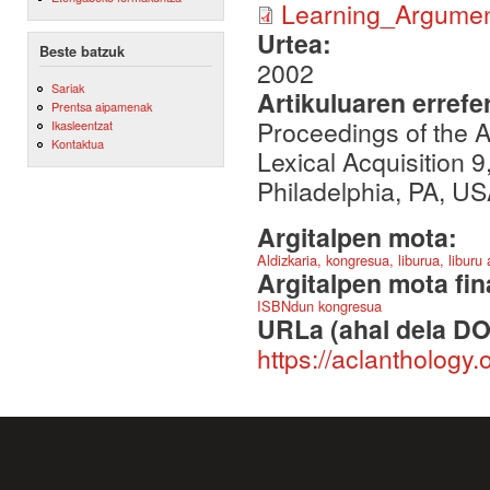
Learning_Argumen
Urtea:
Beste batzuk
2002
Sariak
Artikuluaren errefe
Prentsa aipamenak
Proceedings of the
Ikasleentzat
Kontaktua
Lexical Acquisition 9
Philadelphia, PA, US
Argitalpen mota:
Aldizkaria, kongresua, liburua, liburu
Argitalpen mota fin
ISBNdun kongresua
URLa (ahal dela DO
https://aclanthology