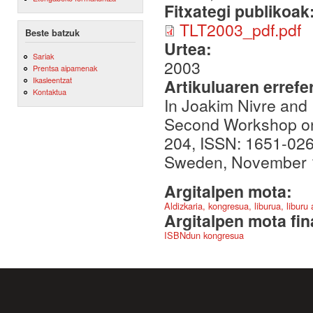
Fitxategi publikoak
TLT2003_pdf.pdf
Beste batzuk
Urtea:
Sariak
2003
Prentsa aipamenak
Ikasleentzat
Artikuluaren errefe
Kontaktua
In Joakim Nivre and 
Second Workshop on 
204, ISSN: 1651-026
Sweden, November 
Argitalpen mota:
Aldizkaria, kongresua, liburua, liburu
Argitalpen mota fin
ISBNdun kongresua