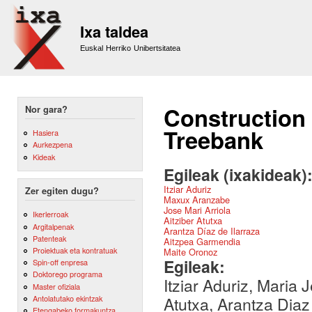
Sk
m
Ixa taldea
co
Euskal Herriko Unibertsitatea
Construction
Nor gara?
Treebank
Hasiera
Aurkezpena
Kideak
Egileak (ixakideak)
Itziar Aduriz
Zer egiten dugu?
Maxux Aranzabe
Jose Mari Arriola
Ikerlerroak
Aitziber Atutxa
Argitalpenak
Arantza Díaz de Ilarraza
Patenteak
Aitzpea Garmendia
Proiektuak eta kontratuak
Maite Oronoz
Egileak:
Spin-off enpresa
Doktorego programa
Itziar Aduriz, Maria 
Master ofiziala
Antolatutako ekintzak
Atutxa, Arantza Diaz
Etengabeko formakuntza