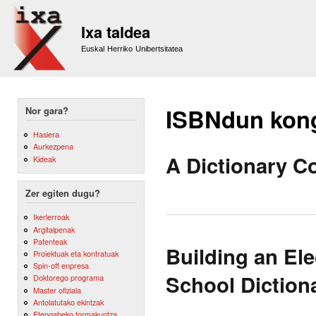
Sk
m
Ixa taldea
co
Euskal Herriko Unibertsitatea
ISBNdun kon
Nor gara?
Hasiera
Aurkezpena
A Dictionary 
Kideak
Zer egiten dugu?
Ikerlerroak
Argitalpenak
Patenteak
Building an Ele
Proiektuak eta kontratuak
Spin-off enpresa
School Diction
Doktorego programa
Master ofiziala
Antolatutako ekintzak
Etengabeko formakuntza