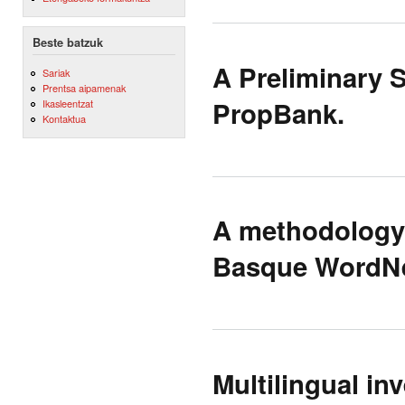
Beste batzuk
A Preliminary 
Sariak
Prentsa aipamenak
PropBank.
Ikasleentzat
Kontaktua
A methodology 
Basque WordNe
Multilingual inv