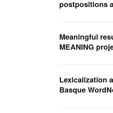
postpositions 
Meaningful resu
MEANING proje
Lexicalization 
Basque WordNe