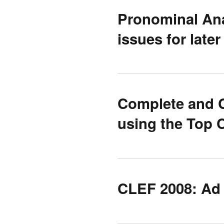
Pronominal An
issues for late
Complete and C
using the Top 
CLEF 2008: Ad