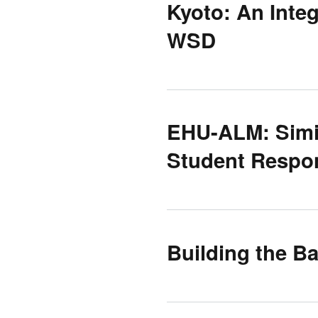
Kyoto: An Inte
WSD
EHU-ALM: Simil
Student Respo
Building the 