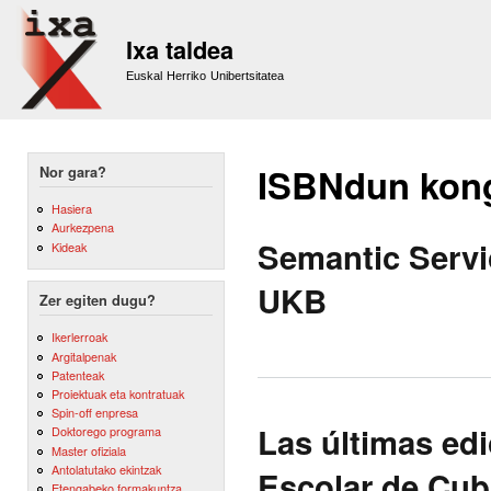
Sk
m
Ixa taldea
co
Euskal Herriko Unibertsitatea
ISBNdun kon
Nor gara?
Hasiera
Aurkezpena
Semantic Servi
Kideak
UKB
Zer egiten dugu?
Ikerlerroak
Argitalpenak
Patenteak
Proiektuak eta kontratuak
Spin-off enpresa
Las últimas edi
Doktorego programa
Master ofiziala
Antolatutako ekintzak
Escolar de Cub
Etengabeko formakuntza