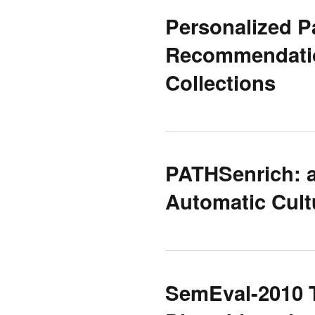
Personalized P
Recommendation
Collections
PATHSenrich: a
Automatic Cult
SemEval-2010 T