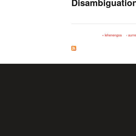
Disambiguation
« lehenengoa
‹ aurr
Orriak