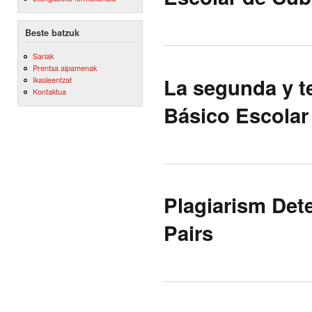
Beste batzuk
Sariak
Prentsa aipamenak
La segunda y te
Ikasleentzat
Kontaktua
Básico Escolar
Plagiarism Det
Pairs