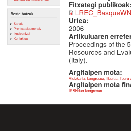
Fitxategi publikoak
LREC_BasqueWN_
Beste batzuk
Urtea:
Sariak
2006
Prentsa aipamenak
Ikasleentzat
Artikuluaren errefe
Kontaktua
Proceedings of the 
Resources and Eval
(Italy).
Argitalpen mota:
Aldizkaria, kongresua, liburua, liburu
Argitalpen mota fin
ISBNdun kongresua