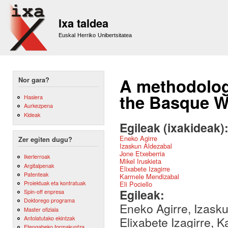
Sk
m
Ixa taldea
co
Euskal Herriko Unibertsitatea
A methodology
Nor gara?
the Basque W
Hasiera
Aurkezpena
Kideak
Egileak (ixakideak)
Eneko Agirre
Zer egiten dugu?
Izaskun Aldezabal
Jone Etxeberria
Ikerlerroak
Mikel Iruskieta
Argitalpenak
Elixabete Izagirre
Patenteak
Karmele Mendizabal
Proiektuak eta kontratuak
Eli Pociello
Egileak:
Spin-off enpresa
Doktorego programa
Eneko Agirre, Izasku
Master ofiziala
Antolatutako ekintzak
Elixabete Izagirre, K
Etengabeko formakuntza