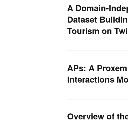
A Domain-Inde
Dataset Buildi
Tourism on Twi
APs: A Proxemi
Interactions M
Overview of th