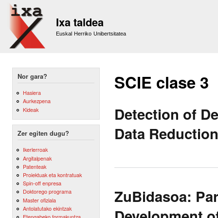
Sk
m
Ixa taldea
co
Euskal Herriko Unibertsitatea
SCIE clase 3
Nor gara?
Hasiera
Aurkezpena
Detection of D
Kideak
Data Reductio
Zer egiten dugu?
Ikerlerroak
Argitalpenak
Patenteak
Proiektuak eta kontratuak
Spin-off enpresa
ZuBidasoa: Par
Doktorego programa
Master ofiziala
Antolatutako ekintzak
Development of
Etengabeko formakuntza