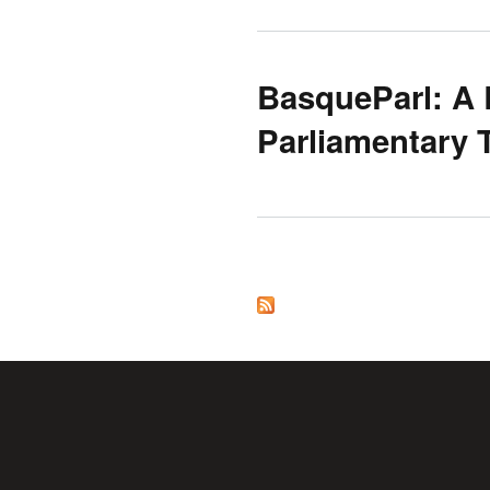
BasqueParl: A 
Parliamentary 
Orriak