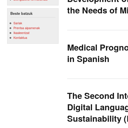
the Needs of M
Beste batzuk
Sariak
Prentsa aipamenak
Ikasleentzat
Kontaktua
Medical Progno
in Spanish
The Second In
Digital Langua
Sustainability