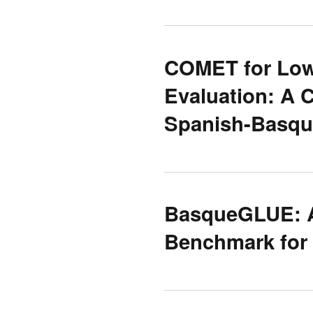
COMET for Low
Evaluation: A 
Spanish-Basqu
BasqueGLUE: A
Benchmark for