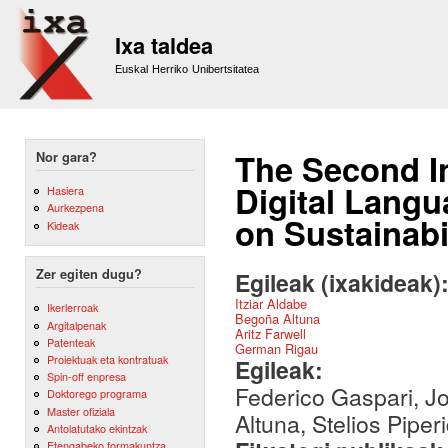
Sk
m
Ixa taldea
co
Euskal Herriko Unibertsitatea
The Second I
Nor gara?
Digital Langu
Hasiera
Aurkezpena
on Sustainab
Kideak
Zer egiten dugu?
Egileak (ixakideak)
Itziar Aldabe
Ikerlerroak
Begoña Altuna
Argitalpenak
Aritz Farwell
Patenteak
German Rigau
Proiektuak eta kontratuak
Egileak:
Spin-off enpresa
Federico Gaspari, Jo
Doktorego programa
Master ofiziala
Altuna, Stelios Pip
Antolatutako ekintzak
Etengabeko formakuntza