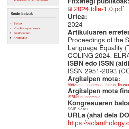
Fitxategi publikoak
2024.tdle-1.0.pdf
Beste batzuk
Urtea:
2024
Sariak
Prentsa aipamenak
Artikuluaren errefe
Ikasleentzat
Proceedings of the 
Kontaktua
Language Equality (
COLING 2024. ELRA an
ISBN edo ISSN (aldi
ISSN 2951-2093 (C
Argitalpen mota:
Aldizkaria, kongresua, liburua, liburu
Argitalpen mota fin
ISBNdun kongresua
Kongresuaren balor
SCIE clase 3
URLa (ahal dela DO
https://aclanthology.