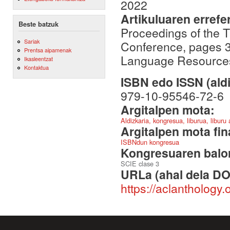
2022
Artikuluaren errefe
Beste batzuk
Proceedings of the 
Sariak
Conference, pages 3
Prentsa aipamenak
Language Resources
Ikasleentzat
Kontaktua
ISBN edo ISSN (aldi
979-10-95546-72-6
Argitalpen mota:
Aldizkaria, kongresua, liburua, liburu
Argitalpen mota fin
ISBNdun kongresua
Kongresuaren balor
SCIE clase 3
URLa (ahal dela DO
https://aclanthology.