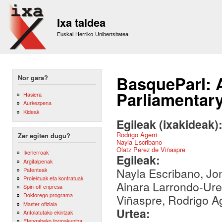
Sk
m
Ixa taldea
co
Euskal Herriko Unibertsitatea
BasqueParl: 
Nor gara?
Parliamentary
Hasiera
Aurkezpena
Kideak
Egileak (ixakideak)
Rodrigo Agerri
Zer egiten dugu?
Nayla Escribano
Olatz Perez de Viñaspre
Ikerlerroak
Egileak:
Argitalpenak
Nayla Escribano, Jo
Patenteak
Proiektuak eta kontratuak
Ainara Larrondo-Ure
Spin-off enpresa
Doktorego programa
Viñaspre, Rodrigo Ag
Master ofiziala
Urtea:
Antolatutako ekintzak
Etengabeko formakuntza