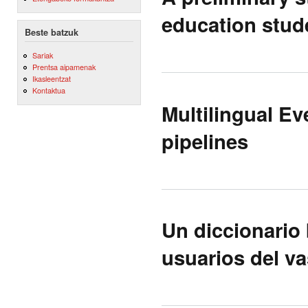
education stud
Beste batzuk
Sariak
Prentsa aipamenak
Ikasleentzat
Kontaktua
Multilingual E
pipelines
Un diccionario 
usuarios del v