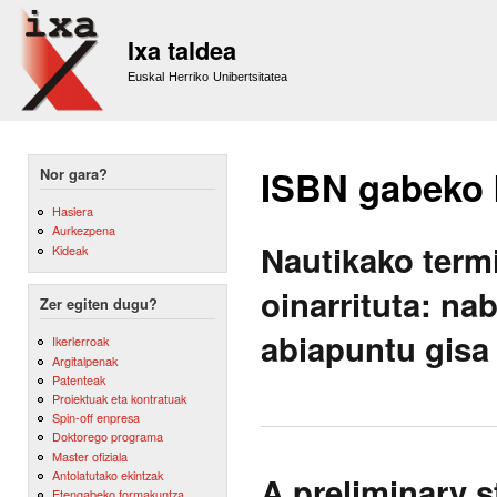
Sk
m
Ixa taldea
co
Euskal Herriko Unibertsitatea
ISBN gabeko
Nor gara?
Hasiera
Aurkezpena
Nautikako termi
Kideak
oinarrituta: n
Zer egiten dugu?
abiapuntu gisa
Ikerlerroak
Argitalpenak
Patenteak
Proiektuak eta kontratuak
Spin-off enpresa
Doktorego programa
Master ofiziala
Antolatutako ekintzak
A preliminary s
Etengabeko formakuntza