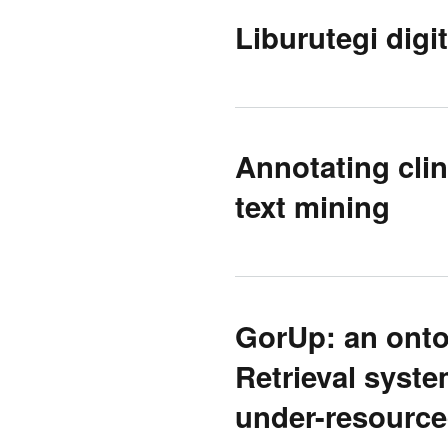
Liburutegi digi
Annotating clin
text mining
GorUp: an onto
Retrieval syste
under-resourc