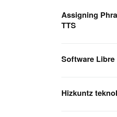
Assigning Phra
TTS
Software Libre 
Hizkuntz teknol