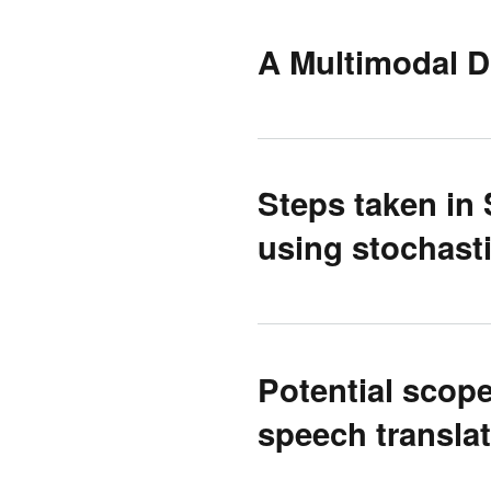
A Multimodal D
Steps taken in
using stochasti
Potential scope 
speech transla