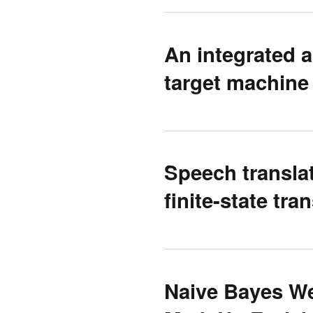
An integrated a
target machine 
Speech transla
finite-state tr
Naive Bayes We