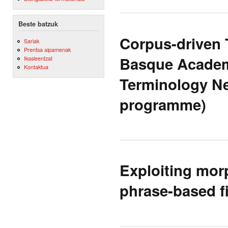
Beste batzuk
Corpus-driven 
Sariak
Prentsa aipamenak
Basque Academ
Ikasleentzat
Kontaktua
Terminology N
programme)
Exploiting mor
phrase-based fi