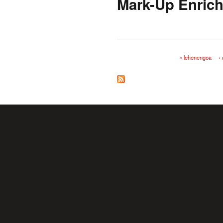
Mark-Up Enric
« lehenengoa
‹
Orriak