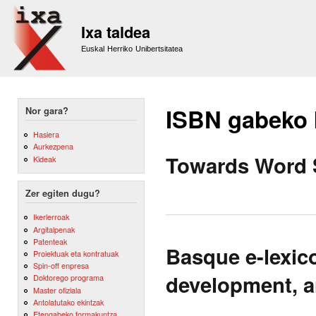
Sk
m
Ixa taldea
co
Euskal Herriko Unibertsitatea
ISBN gabeko
Nor gara?
Hasiera
Aurkezpena
Towards Word 
Kideak
Zer egiten dugu?
Ikerlerroak
Argitalpenak
Patenteak
Basque e-lexico
Proiektuak eta kontratuak
Spin-off enpresa
development, a
Doktorego programa
Master ofiziala
Antolatutako ekintzak
Etengabeko formakuntza