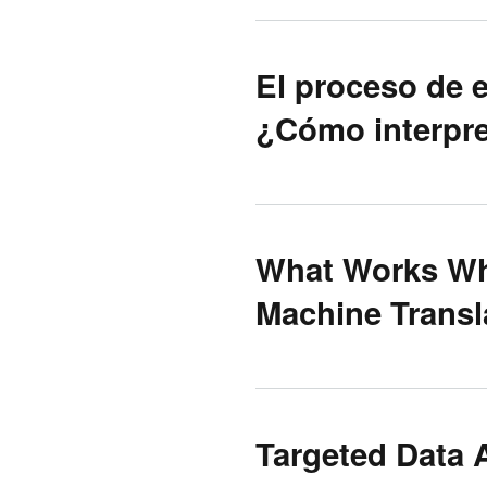
El proceso de e
¿Cómo interpre
What Works Wh
Machine Transl
Targeted Data 