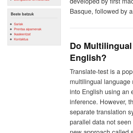
developed by first mac
Basque, followed by a
Beste batzuk
Sariak
Prentsa aipamenak
Ikasleentzat
Kontaktua
Do Multilingua
English?
Translate-test is a po
multilingual language 
into English using an 
inference. However, t
separate translation s
parallel data not seen
new approach called se