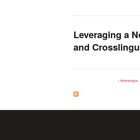
Leveraging a N
and Crosslingu
« lehenengoa
Orriak