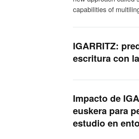
capabilities of multil
IGARRITZ: pred
escritura con l
Impacto de IGA
euskera para pe
estudio en ento