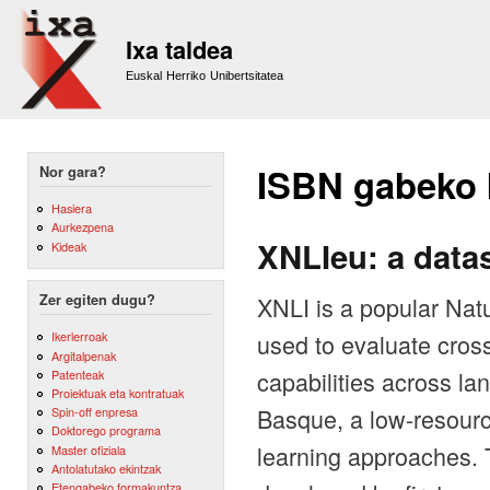
Sk
m
Ixa taldea
co
Euskal Herriko Unibertsitatea
ISBN gabeko
Nor gara?
Hasiera
Aurkezpena
XNLIeu: a datas
Kideak
XNLI is a popular Nat
Zer egiten dugu?
used to evaluate cros
Ikerlerroak
Argitalpenak
capabilities across la
Patenteak
Proiektuak eta kontratuak
Basque, a low-resource
Spin-off enpresa
Doktorego programa
learning approaches.
Master ofiziala
Antolatutako ekintzak
Etengabeko formakuntza