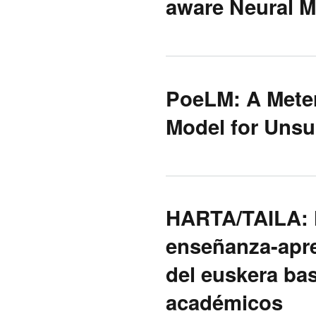
aware Neural 
PoeLM: A Mete
Model for Unsu
HARTA/TAILA: H
enseñanza-apre
del euskera ba
académicos