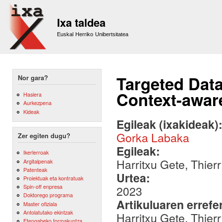
Sk
m
Ixa taldea
co
Euskal Herriko Unibertsitatea
Targeted Dat
Nor gara?
Context-awar
Hasiera
Aurkezpena
Kideak
Egileak (ixakideak)
Gorka Labaka
Zer egiten dugu?
Egileak:
Ikerlerroak
Harritxu Gete, Thie
Argitalpenak
Patenteak
Urtea:
Proiektuak eta kontratuak
Spin-off enpresa
2023
Doktorego programa
Artikuluaren errefe
Master ofiziala
Antolatutako ekintzak
Harritxu Gete, Thie
Etengabeko formakuntza