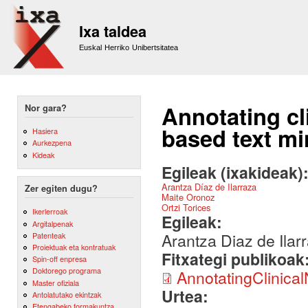
Sk
m
Ixa taldea
co
Euskal Herriko Unibertsitatea
Annotating cl
Nor gara?
based text mi
Hasiera
Aurkezpena
Kideak
Egileak (ixakideak)
Arantza Díaz de Ilarraza
Zer egiten dugu?
Maite Oronoz
Ortzi Torices
Ikerlerroak
Egileak:
Argitalpenak
Arantza Diaz de Ilar
Patenteak
Proiektuak eta kontratuak
Fitxategi publikoak
Spin-off enpresa
Doktorego programa
AnnotatingClinica
Master ofiziala
Urtea:
Antolatutako ekintzak
Etengabeko formakuntza