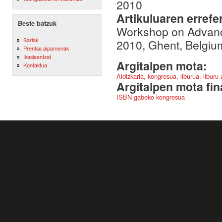
2010
Artikuluaren errefe
Beste batzuk
Workshop on Advance
Sariak
2010, Ghent, Belgiu
Prentsa aipamenak
Ikasleentzat
Argitalpen mota:
Kontaktua
Aldizkaria, kongresua, liburua, liburu
Argitalpen mota fin
ISBN gabeko kongresua