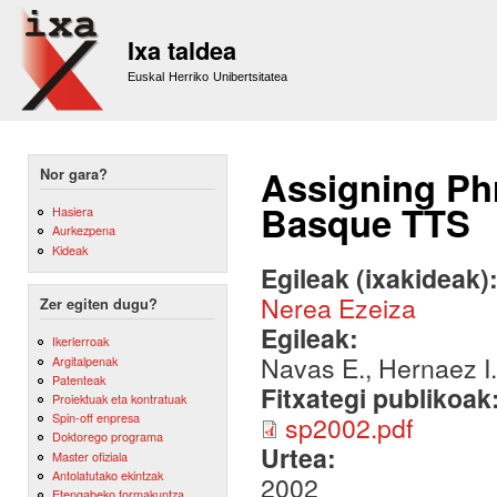
Sk
m
Ixa taldea
co
Euskal Herriko Unibertsitatea
Assigning Ph
Nor gara?
Basque TTS
Hasiera
Aurkezpena
Kideak
Egileak (ixakideak)
Nerea Ezeiza
Zer egiten dugu?
Egileak:
Ikerlerroak
Navas E., Hernaez I.
Argitalpenak
Patenteak
Fitxategi publikoak
Proiektuak eta kontratuak
Spin-off enpresa
sp2002.pdf
Doktorego programa
Urtea:
Master ofiziala
Antolatutako ekintzak
2002
Etengabeko formakuntza