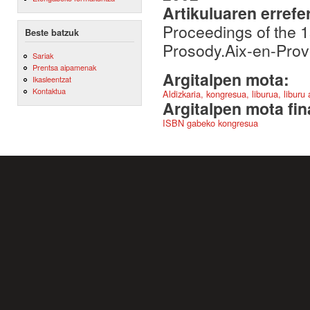
Artikuluaren errefe
Proceedings of the 1
Beste batzuk
Prosody.Aix-en-Prov
Sariak
Prentsa aipamenak
Argitalpen mota:
Ikasleentzat
Kontaktua
Aldizkaria, kongresua, liburua, liburu
Argitalpen mota fin
ISBN gabeko kongresua