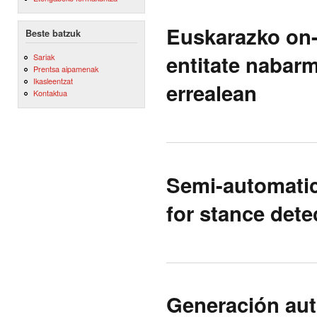
Euskarazko on-
Beste batzuk
entitate nabar
Sariak
Prentsa aipamenak
Ikasleentzat
errealean
Kontaktua
Semi-automatic 
for stance dete
Generación aut