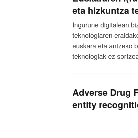
eta hizkuntza t
Ingurune digitalean bi
teknologiaren eraldake
euskara eta antzeko b
teknologiak ez sortzea
Adverse Drug R
entity recognit