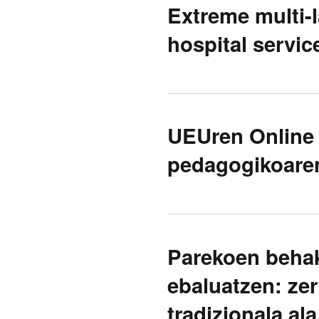
Extreme multi-la
hospital servic
UEUren Online 
pedagogikoaren
Parekoen behak
ebaluatzen: zer
tradizionala al