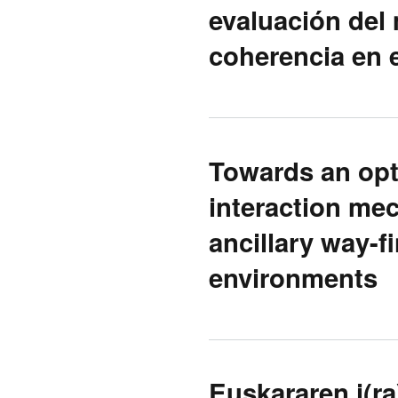
evaluación del 
coherencia en 
Towards an opt
interaction mec
ancillary way-fi
environments
Euskararen i(r