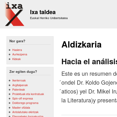
Sk
m
Ixa taldea
co
Euskal Herriko Unibertsitatea
Aldizkaria
Nor gara?
Hasiera
Aurkezpena
Hacia el anális
Kideak
Este es un resumen de 
Zer egiten dugu?
́ondel Dr. Koldo Goje
Ikerlerroak
Argitalpenak
́aticos) yel Dr. Mikel
Patenteak
Proiektuak eta kontratuak
la Literatura)y presen
Spin-off enpresa
Doktorego programa
Master ofiziala
Antolatutako ekintzak
Etengabeko formakuntza