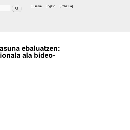
Bilatu
Euskara
English
[Pribatua]
Hizkuntzak
asuna ebaluatzen:
zionala ala bideo-