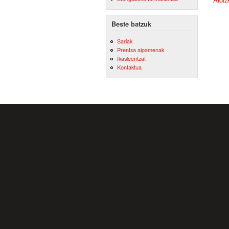
Beste batzuk
Sariak
Prentsa aipamenak
Ikasleentzat
Kontaktua