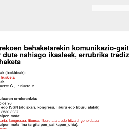
Skip to
main
Bilaketa formularioa
content
rekoen behaketarekin komunikazio-gait
r dute nahiago ikasleek, errubrika tradi
haketa
ak (ixakideak):
 Iruskieta
eak:
etxe G., Iruskieta M.
a:
uluaren erreferentzia:
pide 96
edo ISSN (aldizkari, kongresu, liburu edo liburu atalak):
 2530-3287
talpen mota:
karia, kongresua, liburua, liburu atala edo hitzaldi gonbidatua
alpen mota fina (argitalpen_sailkapen_ohia):
karia