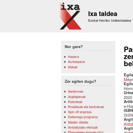
Ixa taldea
Euskal Herriko Unibertsitatea
Nor gara?
Pa
ze
Hasiera
be
Aurkezpena
Kideak
Egile
Mikel
Zer egiten dugu?
Egil
Horma
Ikerlerroak
Urte
Argitalpenak
2020
Artik
Patenteak
e-Hiz
Proiektuak eta kontratuak
ISBN 
Spin-off enpresa
ISSN
Doktorego programa
Argi
Master ofiziala
Aldiz
Antolatutako ekintzak
Argit
Etengabeko formakuntza
Aldiz