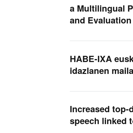
a Multilingual 
and Evaluation
HABE-IXA eusk
idazlanen mail
Increased top-
speech linked t