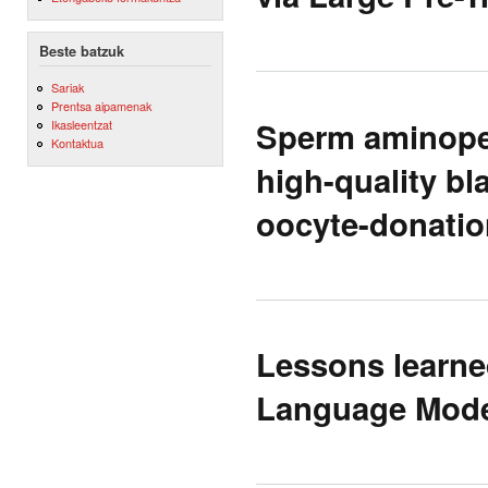
Beste batzuk
Sariak
Prentsa aipamenak
Sperm aminopept
Ikasleentzat
Kontaktua
high-quality bl
oocyte-donatio
Lessons learne
Language Mod