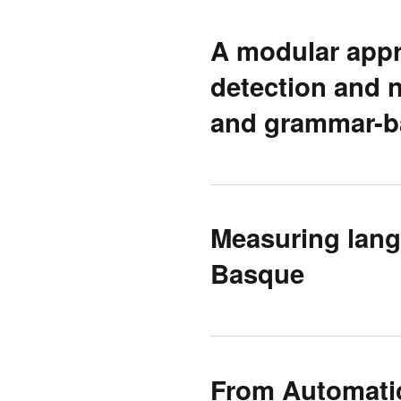
A modular appr
detection and 
and grammar-b
Measuring langu
Basque
From Automatic