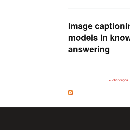
Image captionin
models in know
answering
« lehenengoa
Orriak