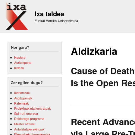
Sk
m
Ixa taldea
co
Euskal Herriko Unibertsitatea
Aldizkaria
Nor gara?
Hasiera
Aurkezpena
Cause of Death
Kideak
Is the Open Re
Zer egiten dugu?
Ikerlerroak
Argitalpenak
Patenteak
Proiektuak eta kontratuak
Spin-off enpresa
Recent Advance
Doktorego programa
Master ofiziala
Antolatutako ekintzak
via Large Pre-
Etengabeko formakuntza