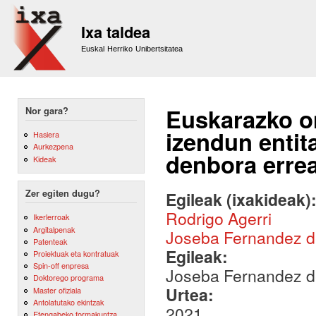
Sk
m
Ixa taldea
co
Euskal Herriko Unibertsitatea
Euskarazko on
Nor gara?
izendun entit
Hasiera
Aurkezpena
denbora erre
Kideak
Zer egiten dugu?
Egileak (ixakideak)
Rodrigo Agerri
Ikerlerroak
Argitalpenak
Joseba Fernandez 
Patenteak
Egileak:
Proiektuak eta kontratuak
Spin-off enpresa
Joseba Fernandez de
Doktorego programa
Urtea:
Master ofiziala
Antolatutako ekintzak
2021
Etengabeko formakuntza