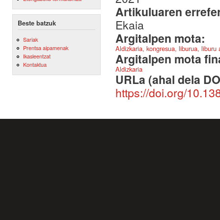
Artikuluaren errefe
Ekaia
Beste batzuk
Argitalpen mota:
Sariak
Aldizkaria, kongresua, liburua, liburu
Prentsa aipamenak
Argitalpen mota fin
Ikasleentzat
Kontaktua
Aldizkaria
URLa (ahal dela DO
https://doi.org/10.1