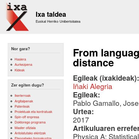
Sk
m
Ixa taldea
co
Euskal Herriko Unibertsitatea
From language
Nor gara?
distance
Hasiera
Aurkezpena
Kideak
Egileak (ixakideak)
Iñaki Alegria
Zer egiten dugu?
Egileak:
Ikerlerroak
Pablo Gamallo, Jose 
Argitalpenak
Patenteak
Urtea:
Proiektuak eta kontratuak
Spin-off enpresa
2017
Doktorego programa
Artikuluaren errefe
Master ofiziala
Antolatutako ekintzak
Physica A: Statistic
Etengabeko formakuntza