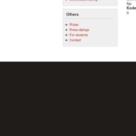
No
Kod
0
Others
Prizes
Press clipings
For students
Contact