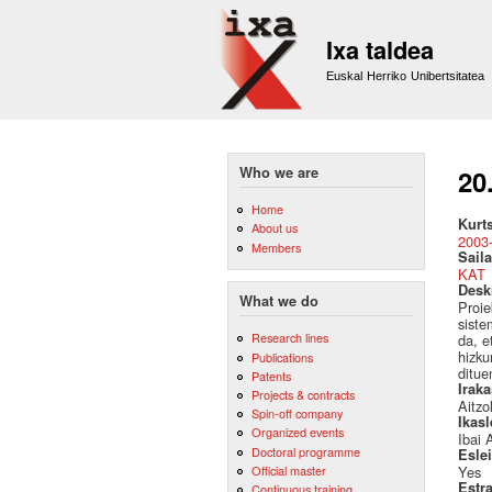
Ixa taldea
Euskal Herriko Unibertsitatea
Who we are
20
Home
Kurt
About us
2003
Members
Saila
KAT
Desk
What we do
Proie
siste
Research lines
da, e
hizku
Publications
ditue
Patents
Irak
Projects & contracts
Aitzo
Spin-off company
Ikas
Organized events
Ibai 
Doctoral programme
Esle
Official master
Yes
Estr
Continuous training