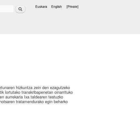
Search
Euskara
English
[Private]
Languages
iztunaren hizkuntza zein den ezagutzeko
 lortutako transkribapenetan oinarrituko
n aurrekaria Ixa taldearen testuzko
 ahotsaren tratamendurako egin beharko