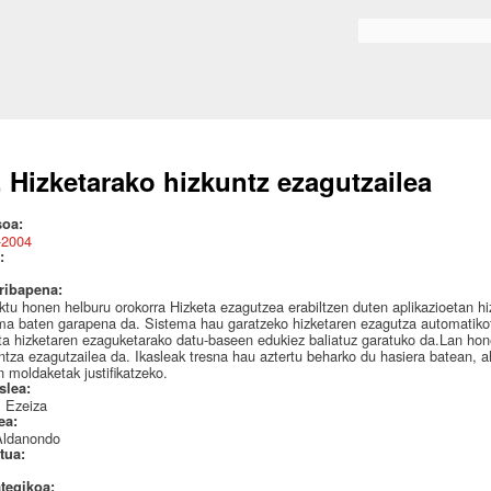
Skip to
main
Search form
content
. Hizketarako hizkuntz ezagutzailea
soa:
-2004
:
ribapena:
ktu honen helburu orokorra Hizketa ezagutzea erabiltzen duten aplikazioetan h
ma baten garapena da. Sistema hau garatzeko hizketaren ezagutza automatikotik
ta hizketaren ezaguketarako datu-baseen edukiez baliatuz garatuko da.Lan hone
ntza ezagutzailea da. Ikasleak tresna hau aztertu beharko du hasiera batean,
n moldaketak justifikatzeko.
aslea:
l Ezeiza
lea:
Aldanondo
itua:
ategikoa: