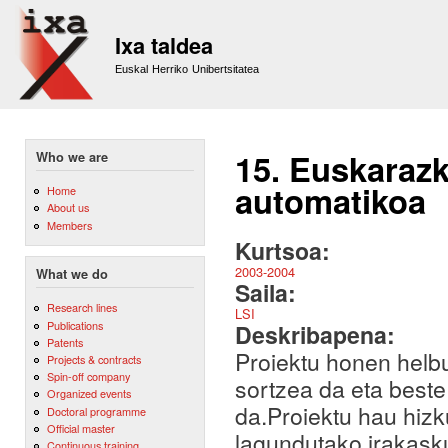
Sk
m
Ixa taldea
co
Euskal Herriko Unibertsitatea
15. Euskaraz
Who we are
automatikoa
Home
About us
Members
Kurtsoa:
2003-2004
What we do
Saila:
Research lines
LSI
Publications
Deskribapena:
Patents
Proiektu honen helb
Projects & contracts
Spin-off company
sortzea da eta beste
Organized events
da.Proiektu hau hiz
Doctoral programme
Official master
lagundutako irakask
Continuous training