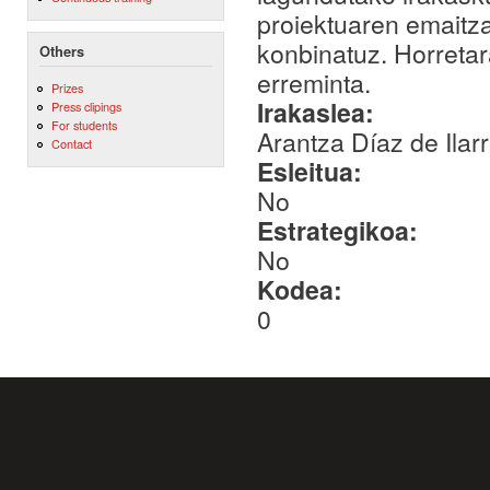
proiektuaren emaitz
konbinatuz. Horretar
Others
erreminta.
Prizes
Irakaslea:
Press clipings
For students
Arantza Díaz de Ilar
Contact
Esleitua:
No
Estrategikoa:
No
Kodea:
0