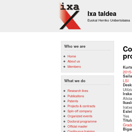
Ixa taldea
Euskal Herriko Unibertsitatea
Who we are
Co
pr
Home
About us
Members
Kurt
2015
Saila
LSI
What we do
Desk
Utilz
Research lines
Irak
Publications
Alici
Patents
Ikas
Projects & contracts
Iratx
Spin-off company
Esle
Yes
Organized events
Titul
Doctoral programme
Grad
Official master
Biga
Continuous training