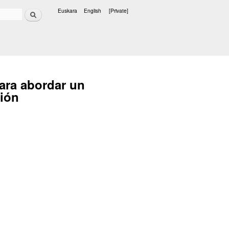
Search
Euskara
English
[Private]
Languages
ara abordar un
sión