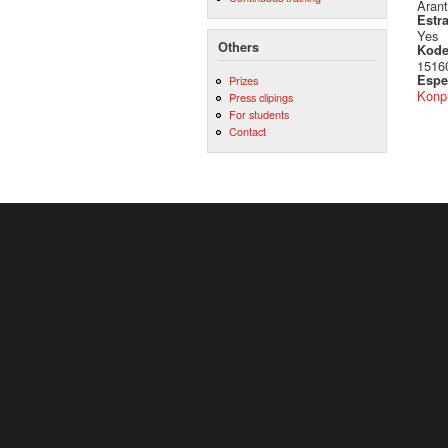
Arant
Estr
Yes
Others
Kod
1516
Espez
Prizes
Konpu
Press clipings
For students
Contact