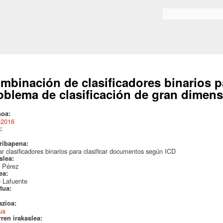
Skip to
main
Search form
content
mbinación de clasificadores binarios p
oblema de clasificación de gran dimen
soa:
-2016
:
ribapena:
iar clasificadores binarios para clasificar documentos según ICD
aslea:
a Pérez
lea:
e Lafuente
itua:
azioa:
ua
rren irakaslea: