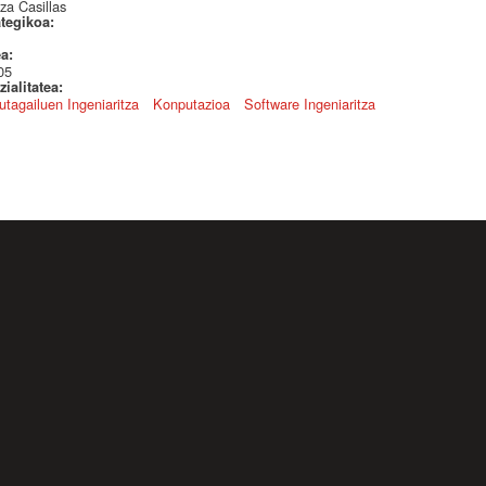
za Casillas
ategikoa:
ea:
05
ialitatea:
tagailuen Ingeniaritza
Konputazioa
Software Ingeniaritza