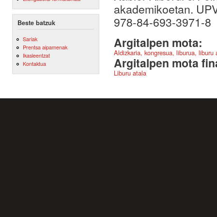
akademikoetan. UPV
978-84-693-3971-8
Beste batzuk
Argitalpen mota:
Sariak
Prentsa aipamenak
Aldizkaria, kongresua, liburua, liburu
Ikasleentzat
Argitalpen mota fin
Kontaktua
Liburu atala