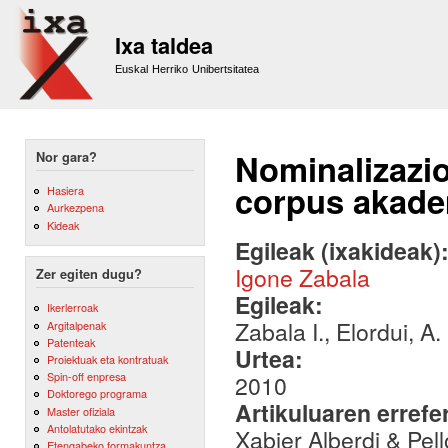
Sk
m
Ixa taldea
co
Euskal Herriko Unibertsitatea
Nominalizazio
Nor gara?
corpus akade
Hasiera
Aurkezpena
Kideak
Egileak (ixakideak)
Igone Zabala
Zer egiten dugu?
Egileak:
Ikerlerroak
Zabala I., Elordui, A.
Argitalpenak
Patenteak
Urtea:
Proiektuak eta kontratuak
Spin-off enpresa
2010
Doktorego programa
Artikuluaren errefe
Master ofiziala
Antolatutako ekintzak
Xabier Alberdi & Pel
Etengabeko formakuntza