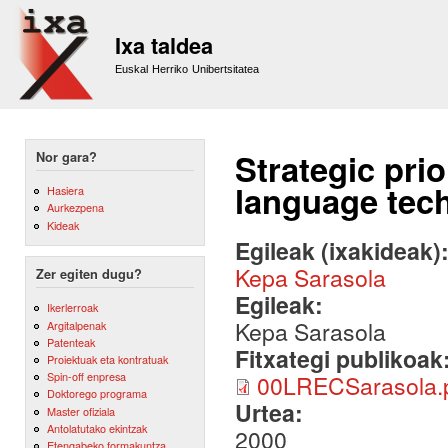
Sk
m
Ixa taldea
co
Euskal Herriko Unibertsitatea
Strategic prio
Nor gara?
language tec
Hasiera
Aurkezpena
Kideak
Egileak (ixakideak)
Kepa Sarasola
Zer egiten dugu?
Egileak:
Ikerlerroak
Kepa Sarasola
Argitalpenak
Patenteak
Fitxategi publikoak
Proiektuak eta kontratuak
Spin-off enpresa
00LRECSarasola.
Doktorego programa
Urtea:
Master ofiziala
Antolatutako ekintzak
2000
Etengabeko formakuntza