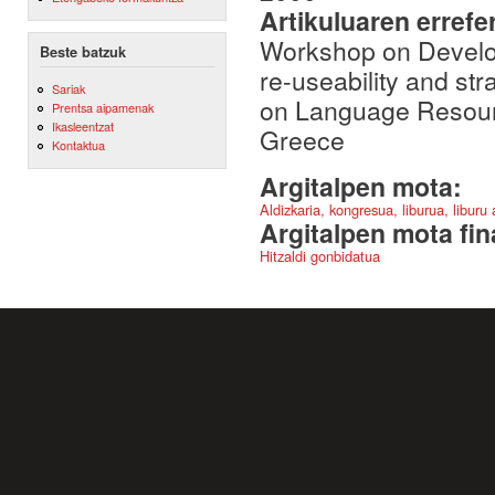
Artikuluaren errefe
Workshop on Develop
Beste batzuk
re-useability and str
Sariak
on Language Resour
Prentsa aipamenak
Ikasleentzat
Greece
Kontaktua
Argitalpen mota:
Aldizkaria, kongresua, liburua, liburu
Argitalpen mota fin
Hitzaldi gonbidatua